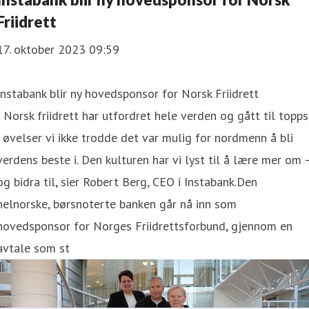
Friidrett
17. oktober 2023 09:59
Instabank blir ny hovedsponsor for Norsk Friidrett
- Norsk friidrett har utfordret hele verden og gått til topps
i øvelser vi ikke trodde det var mulig for nordmenn å bli
verdens beste i. Den kulturen har vi lyst til å lære mer om 
og bidra til, sier Robert Berg, CEO i Instabank.Den
helnorske, børsnoterte banken går nå inn som
hovedsponsor for Norges Friidrettsforbund, gjennom en
avtale som st