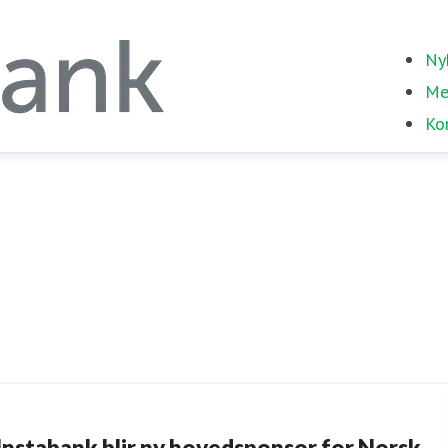
Ny
Me
Ko
Instabank blir ny hovedsponsor for Norsk