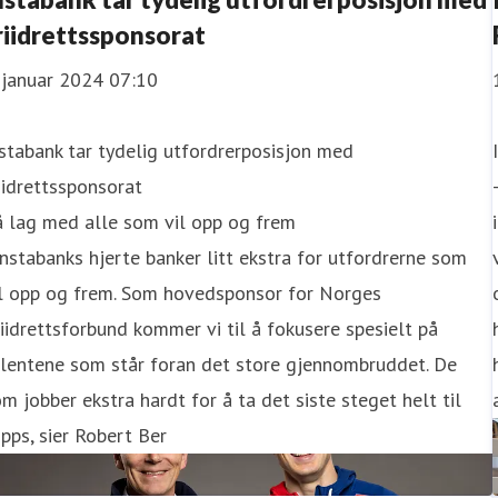
riidrettssponsorat
 januar 2024 07:10
stabank tar tydelig utfordrerposisjon med
iidrettssponsorat
å lag med alle som vil opp og frem
Instabanks hjerte banker litt ekstra for utfordrerne som
il opp og frem. Som hovedsponsor for Norges
iidrettsforbund kommer vi til å fokusere spesielt på
alentene som står foran det store gjennombruddet. De
m jobber ekstra hardt for å ta det siste steget helt til
pps, sier Robert Ber