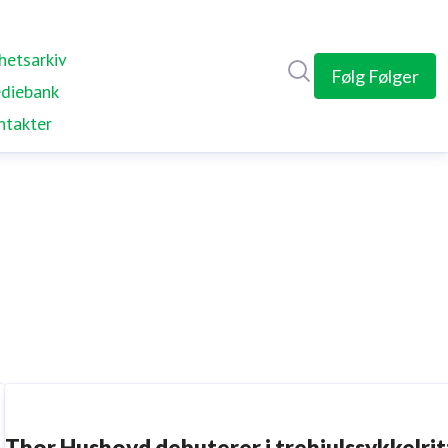
hetsarkiv
Søk i nyhetsrom
Følg
Følger
diebank
ntakter
Thor Hushovd debuterer i trehjulssykkelrit