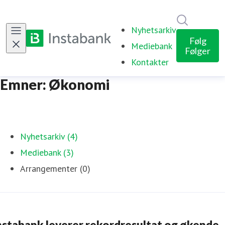
Søk i nyhe
Nyhetsarkiv
Følg
Mediebank
Følger
Kontakter
Emner: Økonomi
Nyhetsarkiv (4)
Mediebank (3)
Arrangementer (0)
nstabank leverer rekordresultat og økende