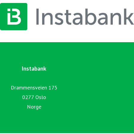
Instabank
Drammensveien 175
0277 Oslo
Norge
Digitalbank for lån og sparing