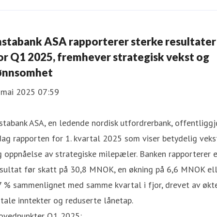
nstabank ASA rapporterer sterke resultater
or Q1 2025, fremhever strategisk vekst og
ønnsomhet
. mai 2025 07:59
stabank ASA, en ledende nordisk utfordrerbank, offentliggj
dag rapporten for 1. kvartal 2025 som viser betydelig veks
 oppnåelse av strategiske milepæler. Banken rapporterer 
sultat før skatt på 30,8 MNOK, en økning på 6,6 MNOK ell
7 % sammenlignet med samme kvartal i fjor, drevet av økt
tale inntekter og reduserte lånetap.
ovedpunkter Q1 2025: