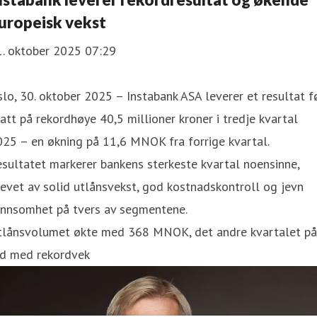
uropeisk vekst
1. oktober 2025 07:29
lo, 30. oktober 2025 – Instabank ASA leverer et resultat f
att på rekordhøye 40,5 millioner kroner i tredje kvartal
25 – en økning på 11,6 MNOK fra forrige kvartal.
sultatet markerer bankens sterkeste kvartal noensinne,
evet av solid utlånsvekst, god kostnadskontroll og jevn
ønnsomhet på tvers av segmentene.
tlånsvolumet økte med 368 MNOK, det andre kvartalet på
ad med rekordvek