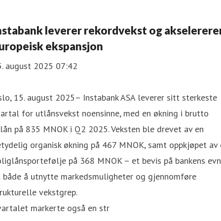
nstabank leverer rekordvekst og akselerere
uropeisk ekspansjon
5. august 2025 07:42
lo, 15. august 2025– Instabank ASA leverer sitt sterkeste
artal for utlånsvekst noensinne, med en økning i brutto
tlån på 835 MNOK i Q2 2025. Veksten ble drevet av en
etydelig organisk økning på 467 MNOK, samt oppkjøpet av 
oliglånsportefølje på 368 MNOK – et bevis på bankens ev
il både å utnytte markedsmuligheter og gjennomføre
rukturelle vekstgrep.
artalet markerte også en str